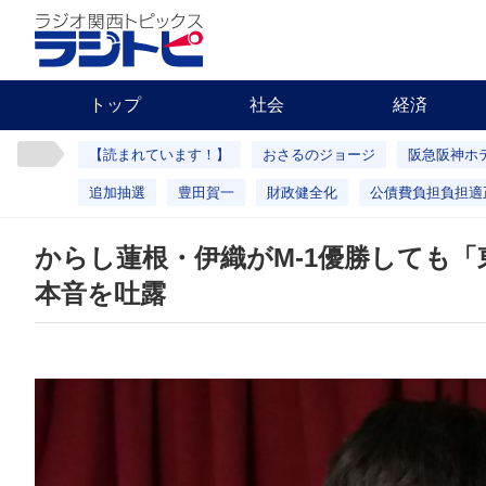
トップ
社会
経済
【読まれています！】
おさるのジョージ
阪急阪神ホ
追加抽選
豊田賀一
財政健全化
公債費負担負担適
からし蓮根・伊織がM-1優勝しても
本音を吐露