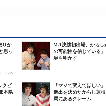
振りか
M-1決勝初出場、からし
と思っ
の可能性を信じている」
境を明かす
2019/12/27
ックビ
「マジで変えてほしい」M
熊本県
進出を決めたからし蓮根
局にあるクレーム