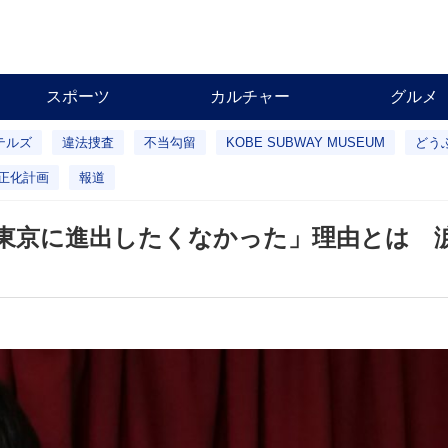
スポーツ
カルチャー
グルメ
テルズ
違法捜査
不当勾留
KOBE SUBWAY MUSEUM
どう
正化計画
報道
「東京に進出したくなかった」理由とは 