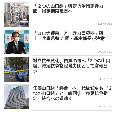
「２つの山口組」特定抗争指定暴力
団・指定期限延長へ
2020/03/26
「コロナ便乗」と「暴力団犯罪」阻
止 兵庫県警 吉岡・新本部長が決意
2020/04/21
対立抗争激化、自滅の道へ「2つの山口
組」特定抗争指定暴力団として官報公
示
2020/01/07
任侠山口組「絆會」へ、代紋変更も 「2
つの山口組」と一線画す 特定抗争指
定、統合への道遠く
2020/01/14