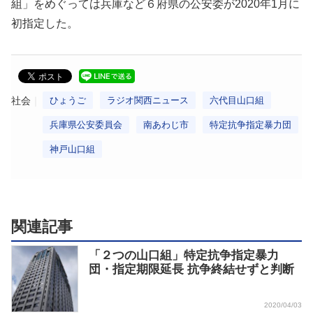
組」をめぐっては兵庫など６府県の公安委が2020年1月に
初指定した。
社会
ひょうご
ラジオ関西ニュース
六代目山口組
兵庫県公安委員会
南あわじ市
特定抗争指定暴力団
神戸山口組
関連記事
「２つの山口組」特定抗争指定暴力
団・指定期限延長 抗争終結せずと判断
2020/04/03