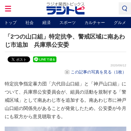
トップ
社会
経済
スポーツ
カルチャー
グルメ
「2つの山口組」特定抗争、警戒区域に南あわ
じ市追加 兵庫県公安委
2020/06/12
この記事の写真を見る（1枚）
特定抗争指定暴力団「六代目山口組」と「神戸山口組」に
ついて、兵庫県公安委員会が、組員の活動を規制する「警
戒区域」として南あわじ市を追加する。南あわじ市に神戸
山口組の関係先があることが発覚したため。公安委が今月
にも双方から意見聴取する。