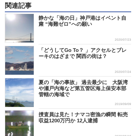
関連記事
静かな「海の日」神戸港はイベント自
粛 “海難ゼロ”への願い
2020/07/23
「どうしてGo To？ 」アクセルとブレ
ーキのはざまで 関西の街は？
2020/07/24
夏の「海の事故」 過去最少に 大阪湾
や瀬戸内海など第五管区海上保安本部
管轄の海域で
2019/09/09
捜査員は見た！ナマコ密漁の瞬間 転売
収益1200万円か 12人逮捕