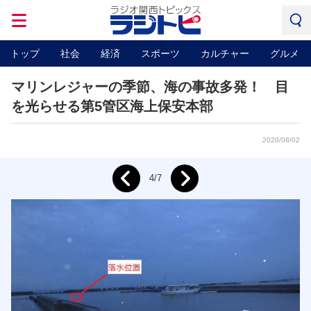
トップ
社会
経済
スポーツ
カルチャー
グルメ
マリンレジャーの季節、海の事故多発！ 目
を光らせる第5管区海上保安本部
2020/08/02
Next
4/7
Prev