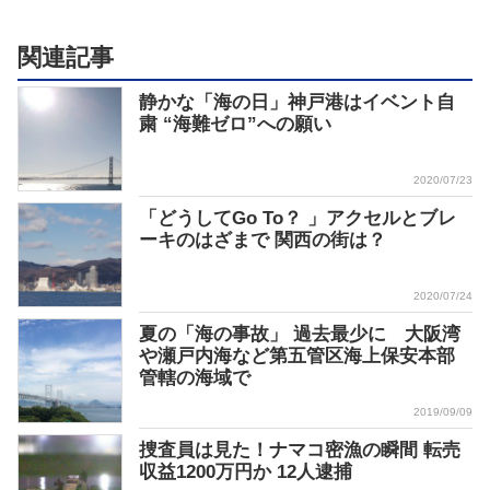
関連記事
静かな「海の日」神戸港はイベント自
粛 “海難ゼロ”への願い
2020/07/23
「どうしてGo To？ 」アクセルとブレ
ーキのはざまで 関西の街は？
2020/07/24
夏の「海の事故」 過去最少に 大阪湾
や瀬戸内海など第五管区海上保安本部
管轄の海域で
2019/09/09
捜査員は見た！ナマコ密漁の瞬間 転売
収益1200万円か 12人逮捕