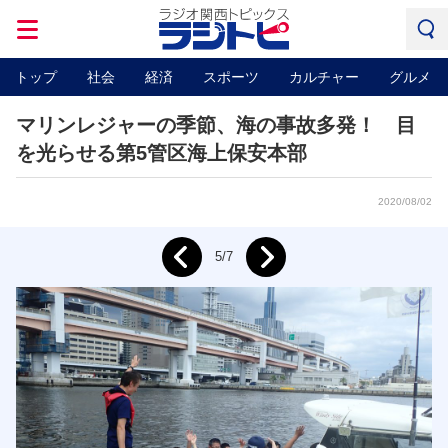
トップ
社会
経済
スポーツ
カルチャー
グルメ
マリンレジャーの季節、海の事故多発！ 目
を光らせる第5管区海上保安本部
2020/08/02
Next
5/7
Prev