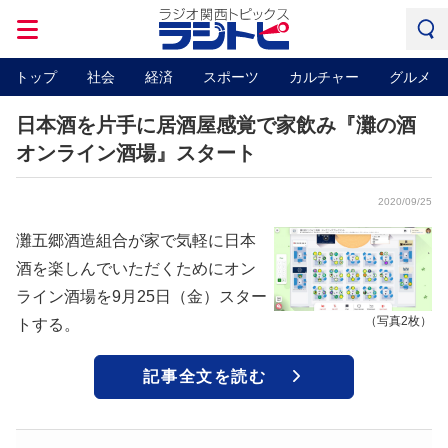
トップ
社会
経済
スポーツ
カルチャー
グルメ
日本酒を片手に居酒屋感覚で家飲み『灘の酒
オンライン酒場』スタート
2020/09/25
灘五郷酒造組合が家で気軽に日本
酒を楽しんでいただくためにオン
ライン酒場を9月25日（金）スター
（写真2枚）
トする。
記事全文を読む