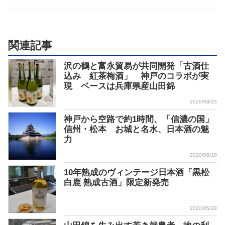
関連記事
沢の鶴と富永貿易が共同開発「古酒仕
込み 紅茶梅酒」 神戸のコラボが実
現 ベースは兵庫県産山田錦
2020/09/25
神戸から空路で約1時間、「信濃の国」
信州・松本 お城と名水、日本酒の魅
力
2020/08/18
10年熟成のヴィンテージ日本酒「黒松
白鹿 熟成古酒」限定新発売
2020/05/28