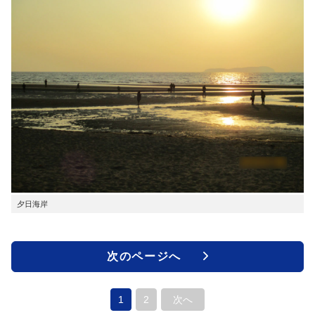
夕日海岸
次のページへ
1
2
次へ