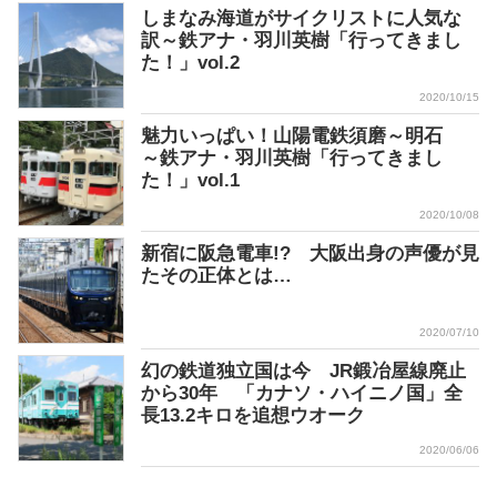
しまなみ海道がサイクリストに人気な
訳～鉄アナ・羽川英樹「行ってきまし
た！」vol.2
2020/10/15
魅力いっぱい！山陽電鉄須磨～明石
～鉄アナ・羽川英樹「行ってきまし
た！」vol.1
2020/10/08
新宿に阪急電車!? 大阪出身の声優が見
たその正体とは…
2020/07/10
幻の鉄道独立国は今 JR鍛冶屋線廃止
から30年 「カナソ・ハイニノ国」全
長13.2キロを追想ウオーク
2020/06/06