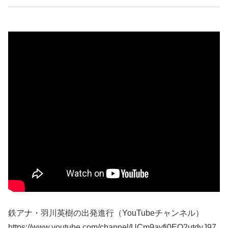
鉄アナ・羽川英樹の出発進行（YouTubeチャンネル）
https://www.youtube.com/channel/UCm9ayfj0EO2utdyJ97