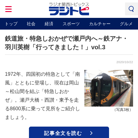
トップ
社会
経済
スポーツ
カルチャー
グルメ
鉄道旅・特急しおかぜで瀬戸内へ～鉄アナ・
羽川英樹「行ってきました！」vol.3
2020/10/22
1972年、四国初の特急として「南
風」とともに登場し、現在は岡山
～松山間を結ぶ「特急しおか
ぜ」。瀬戸大橋・西讃・東予を走
る8600系に乗って見所をご紹介し
（写真3枚）
ましょう。
記事全文を読む