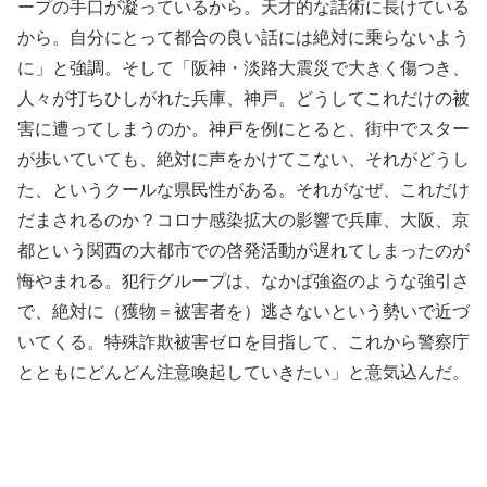
ープの手口が凝っているから。天才的な話術に長けている
から。自分にとって都合の良い話には絶対に乗らないよう
に」と強調。そして「阪神・淡路大震災で大きく傷つき、
人々が打ちひしがれた兵庫、神戸。どうしてこれだけの被
害に遭ってしまうのか。神戸を例にとると、街中でスター
が歩いていても、絶対に声をかけてこない、それがどうし
た、というクールな県民性がある。それがなぜ、これだけ
だまされるのか？コロナ感染拡大の影響で兵庫、大阪、京
都という関西の大都市での啓発活動が遅れてしまったのが
悔やまれる。犯行グループは、なかば強盗のような強引さ
で、絶対に（獲物＝被害者を）逃さないという勢いで近づ
いてくる。特殊詐欺被害ゼロを目指して、これから警察庁
とともにどんどん注意喚起していきたい」と意気込んだ。