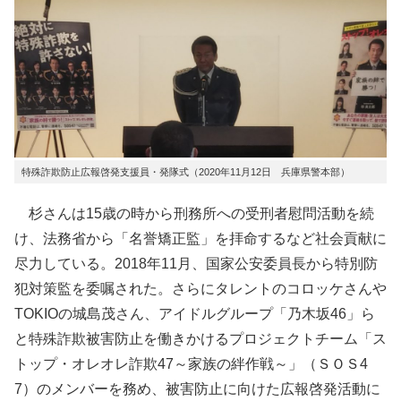
特殊詐欺防止広報啓発支援員・発隊式（2020年11月12日 兵庫県警本部）
杉さんは15歳の時から刑務所への受刑者慰問活動を続
け、法務省から「名誉矯正監」を拝命するなど社会貢献に
尽力している。2018年11月、国家公安委員長から特別防
犯対策監を委嘱された。さらにタレントのコロッケさんや
TOKIOの城島茂さん、アイドルグループ「乃木坂46」ら
と特殊詐欺被害防止を働きかけるプロジェクトチーム「ス
トップ・オレオレ詐欺47～家族の絆作戦～」（ＳＯＳ4
7）のメンバーを務め、被害防止に向けた広報啓発活動に