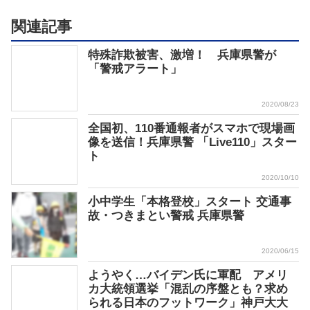
関連記事
特殊詐欺被害、激増！ 兵庫県警が
「警戒アラート」
2020/08/23
全国初、110番通報者がスマホで現場画
像を送信！兵庫県警 「Live110」スター
ト
2020/10/10
小中学生「本格登校」スタート 交通事
故・つきまとい警戒 兵庫県警
2020/06/15
ようやく…バイデン氏に軍配 アメリ
カ大統領選挙「混乱の序盤とも？求め
られる日本のフットワーク」神戸大大