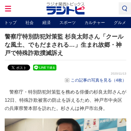
トップ
社会
経済
スポーツ
カルチャー
グルメ
警察庁特別防犯対策監 杉良太郎さん「クール
な風土、でもだまされる…」生まれ故郷・神
戸で特殊詐欺撲滅訴え
2020/11/13
この記事の写真を見る（4枚）
警察庁・特別防犯対策監を務める俳優の杉良太郎さんが
12日、特殊詐欺被害の防止を訴えるため、神戸市中央区
の兵庫県警本部を訪れた。杉さんは神戸市出身。