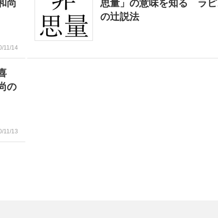
和尚
思量」の意味を知る ラピ
の辻説法
0/11/14
喜
尚の
0/11/13