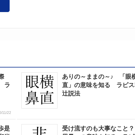
際
ありの～ままの～♪ 「眼
 ラ
直」の意味を知る ラピス
辻説法
0/11/22
歩是
受け流すのも大事なこと？