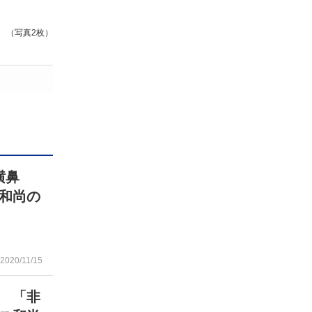
（写真2枚）
横鼻
和尚の
2020/11/15
 「非