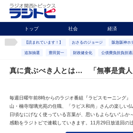
トップ
社会
経済
【読まれています！】
おさるのジョージ
阪急阪神ホ
追加抽選
豊田賀一
財政健全化
公債費負担負担適
真に貴ぶべき人とは… 「無事是貴人
毎週日曜午前8時からのラジオ番組『ラピスモーニング』
山・楠寺瑠璃光苑の住職、「ラピス和尚」さんの楽しい仏
日頃なにげなく使っている言葉が、思いもよらない“ふか
感動をラジトピで連載していきます。11月29日放送回の