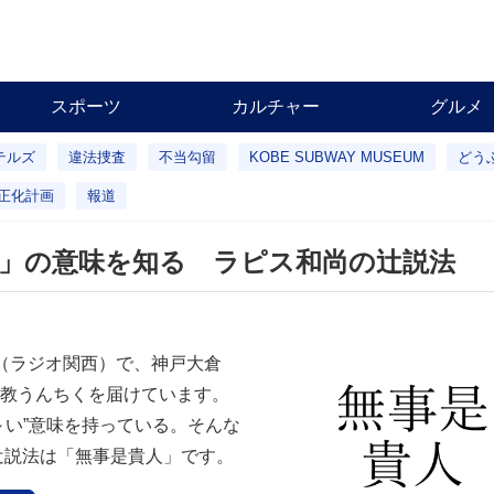
スポーツ
カルチャー
グルメ
テルズ
違法捜査
不当勾留
KOBE SUBWAY MUSEUM
どう
正化計画
報道
」の意味を知る ラピス和尚の辻説法
（ラジオ関西）で、神戸大倉
教うんちくを届けています。
～い”意味を持っている。そんな
辻説法は「無事是貴人」です。