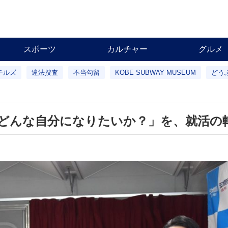
スポーツ
カルチャー
グルメ
テルズ
違法捜査
不当勾留
KOBE SUBWAY MUSEUM
どう
どんな自分になりたいか？」を、就活の