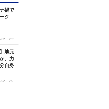
ナ禍で
ワーク
2020/12/21
】地元
が、力
分自身
2020/12/01