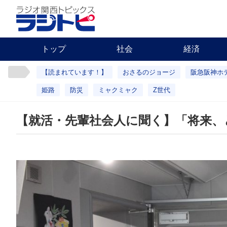
トップ
社会
経済
【読まれています！】
おさるのジョージ
阪急阪神ホ
姫路
防災
ミャクミャク
Z世代
【就活・先輩社会人に聞く】「将来、