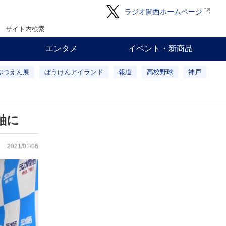
ラジオ関西ホームページ
サイト内検索
エンタメ
イベント・新商品
ぶつえん展
ぼうけんアイランド
報道
高校野球
神戸
軸に
2021/01/06