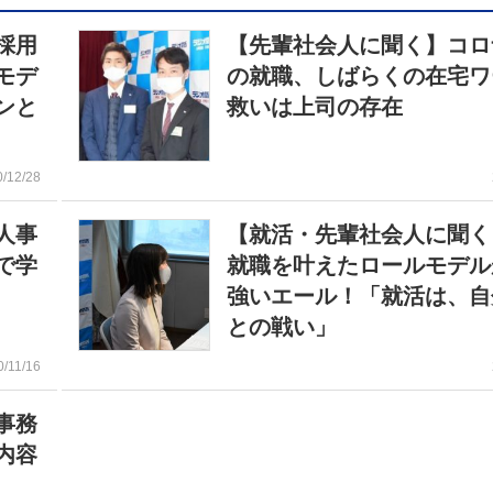
採用
【先輩社会人に聞く】コロ
モデ
の就職、しばらくの在宅
ンと
救いは上司の存在
0/12/28
人事
【就活・先輩社会人に聞く
で学
就職を叶えたロールモデル
強いエール！「就活は、自
との戦い」
0/11/16
事務
内容