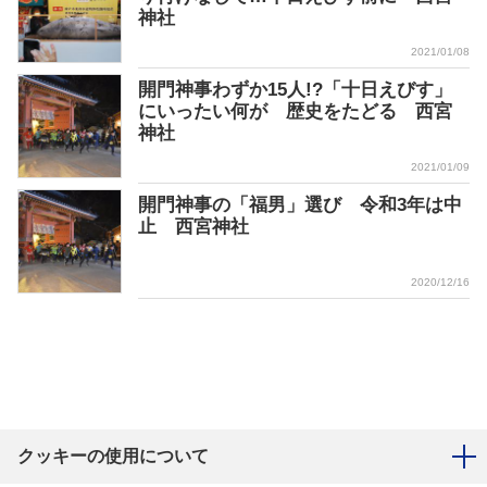
神社
2021/01/08
開門神事わずか15人!?「十日えびす」
にいったい何が 歴史をたどる 西宮
神社
2021/01/09
開門神事の「福男」選び 令和3年は中
止 西宮神社
2020/12/16
クッキーの使用について