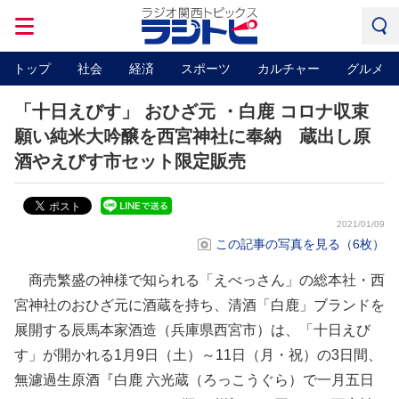
トップ
社会
経済
スポーツ
カルチャー
グルメ
「十日えびす」 おひざ元 ・白鹿 コロナ収束
願い純米大吟醸を西宮神社に奉納 蔵出し原
酒やえびす市セット限定販売
2021/01/09
この記事の写真を見る（6枚）
商売繁盛の神様で知られる「えべっさん」の総本社・西
宮神社のおひざ元に酒蔵を持ち、清酒「白鹿」ブランドを
展開する辰馬本家酒造（兵庫県西宮市）は、「十日えび
す」が開かれる1月9日（土）～11日（月・祝）の3日間、
無濾過生原酒『白鹿 六光蔵（ろっこうぐら）で一月五日