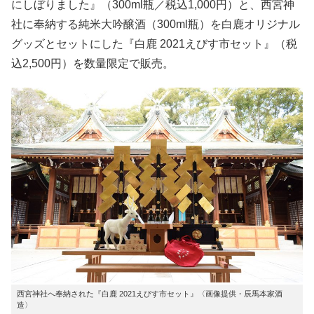
にしぼりました』（300ml瓶／税込1,000円）と、西宮神
社に奉納する純米大吟醸酒（300ml瓶）を白鹿オリジナル
グッズとセットにした『白鹿 2021えびす市セット』（税
込2,500円）を数量限定で販売。
西宮神社へ奉納された『白鹿 2021えびす市セット』〈画像提供・辰馬本家酒
造〉