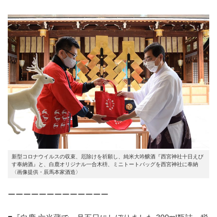
新型コロナウイルスの収束、厄除けを祈願し、純米大吟醸酒『西宮神社十日えび
す奉納酒』と、白鹿オリジナル一合木枡、ミニトートバッグを西宮神社に奉納
〈画像提供・辰馬本家酒造〉
ーーーーーーーーーーーーー