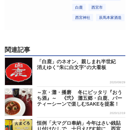
白鹿
西宮市
西宮神社
辰馬本家酒造
関連記事
「白鹿」のネオン、親しまれ半世紀
消えゆく”朱に白文字”の大看板
2020/08/29
～京・灘・播磨 冬にピッタリ『おう
ち酒』～ 《弐》 灘五郷・白鹿、パー
ティーシーンで楽しむSAKEを提案！
2020/12/19
恒例「大マグロ奉納」今年はさい銭貼
り付けなしで…十日えびす前に 西宮