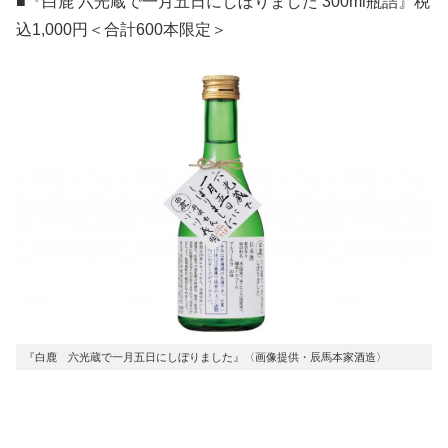
■『白鹿 六光蔵で一月五日にしぼりました 300ml瓶詰』税
込1,000円＜合計600本限定＞
『白鹿 六光蔵で一月五日にしぼりました』〈画像提供・辰馬本家酒造〉