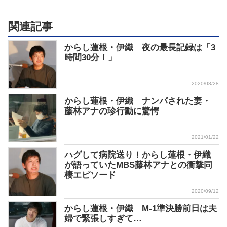
関連記事
からし蓮根・伊織 夜の最長記録は「3
時間30分！」
2020/08/28
からし蓮根・伊織 ナンパされた妻・
藤林アナの珍行動に驚愕
2021/01/22
ハグして病院送り！からし蓮根・伊織
が語っていたMBS藤林アナとの衝撃同
棲エピソード
2020/09/12
からし蓮根・伊織 M-1準決勝前日は夫
婦で緊張しすぎて…