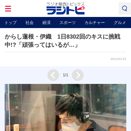
トップ
社会
経済
スポーツ
カルチャー
グルメ
からし蓮根・伊織 1日8302回のキスに挑戦
中!?「頑張ってはいるが…」
2021/01/15
Next
1/1
Prev