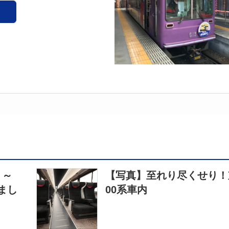
 ～
【写真】至れり尽くせり！
まし
00系車内