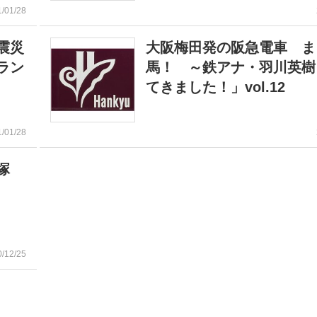
1/01/28
震災
大阪梅田発の阪急電車 ま
ラン
馬！ ～鉄アナ・羽川英樹
てきました！」vol.12
1/01/28
塚
0/12/25