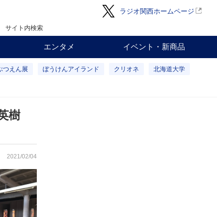
ラジオ関西ホームページ
サイト内検索
エンタメ
イベント・新商品
ぶつえん展
ぼうけんアイランド
クリオネ
北海道大学
英樹
2021/02/04