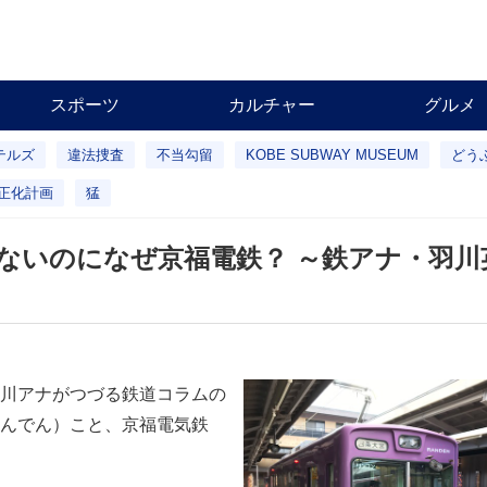
スポーツ
カルチャー
グルメ
テルズ
違法捜査
不当勾留
KOBE SUBWAY MUSEUM
どう
正化計画
猛
ないのになぜ京福電鉄？ ～鉄アナ・羽川
川アナがつづる鉄道コラムの
んでん）こと、京福電気鉄