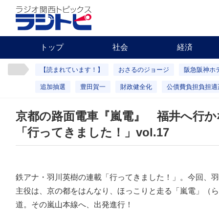
トップ
社会
経済
【読まれています！】
おさるのジョージ
阪急阪神ホ
追加抽選
豊田賀一
財政健全化
公債費負担負担適
京都の路面電車『嵐電』 福井へ行か
「行ってきました！」vol.17
鉄アナ・羽川英樹の連載「行ってきました！」。今回、羽
主役は、京の都をはんなり、ほっこりと走る「嵐電」（ら
道。その嵐山本線へ、出発進行！