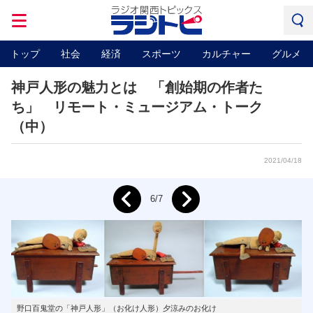
トップ
社会
経済
スポーツ
カルチャー
グルメ
神戸人形の魅力とは 「創始期の作者た
ち」 リモート・ミュージアム・トーク
（中）
2021/04/18
Next
6/7
Prev
野口百鬼堂の「神戸人形」（お化け人形）夕涼みのお化け