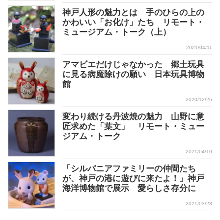
神戸人形の魅力とは 手のひらの上の
かわいい「お化け」たち リモート・
ミュージアム・トーク（上）
2021/04/11
アマビエだけじゃなかった 郷土玩具
に見る病魔除けの願い 日本玩具博物
館
2020/12/26
変わり続ける丹波焼の魅力 山野に意
匠求めた「葉文」 リモート・ミュー
ジアム・トーク
2021/04/10
「シルバニアファミリーの仲間たち
が、神戸の港に遊びに来たよ！」神戸
海洋博物館で展示 愛らしさ存分に
2021/03/28