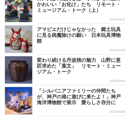
かわいい「お化け」たち リモート・
ミュージアム・トーク（上）
2021/04/11
アマビエだけじゃなかった 郷土玩具
に見る病魔除けの願い 日本玩具博物
館
2020/12/26
変わり続ける丹波焼の魅力 山野に意
匠求めた「葉文」 リモート・ミュー
ジアム・トーク
2021/04/10
「シルバニアファミリーの仲間たち
が、神戸の港に遊びに来たよ！」神戸
海洋博物館で展示 愛らしさ存分に
2021/03/28