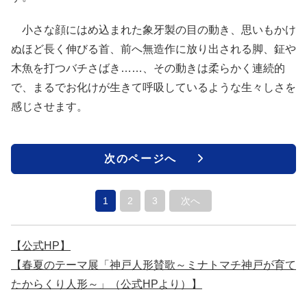
小さな顔にはめ込まれた象牙製の目の動き、思いもかけ
ぬほど長く伸びる首、前へ無造作に放り出される脚、鉦や
木魚を打つバチさばき……、その動きは柔らかく連続的
で、まるでお化けが生きて呼吸しているような生々しさを
感じさせます。
次のページへ
1
2
3
次へ
【公式HP】
【春夏のテーマ展「神戸人形賛歌～ミナトマチ神戸が育て
たからくり人形～」（公式HPより）】