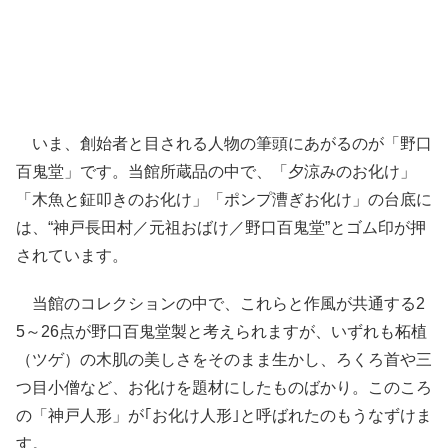
いま、創始者と目される人物の筆頭にあがるのが「野口
百鬼堂」です。当館所蔵品の中で、「夕涼みのお化け」
「木魚と鉦叩きのお化け」「ポンプ漕ぎお化け」の台底に
は、“神戸長田村／元祖おばけ／野口百鬼堂”とゴム印が押
されています。
当館のコレクションの中で、これらと作風が共通する2
5～26点が野口百鬼堂製と考えられますが、いずれも柘植
（ツゲ）の木肌の美しさをそのまま生かし、ろくろ首や三
つ目小僧など、お化けを題材にしたものばかり。このころ
の「神戸人形」が｢お化け人形｣と呼ばれたのもうなずけま
す。