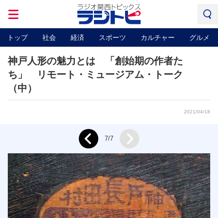
トップ
社会
経済
スポーツ
カルチャー
グルメ
神戸人形の魅力とは 「創始期の作者た
ち」 リモート・ミュージアム・トーク
（中）
2021/04/18
Next
7/7
Prev