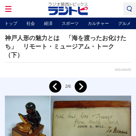
トップ
社会
経済
スポーツ
カルチャー
グルメ
神戸人形の魅力とは 「海を渡ったお化けた
ち」 リモート・ミュージアム・トーク
（下）
2021/04/25
Next
2/6
Prev