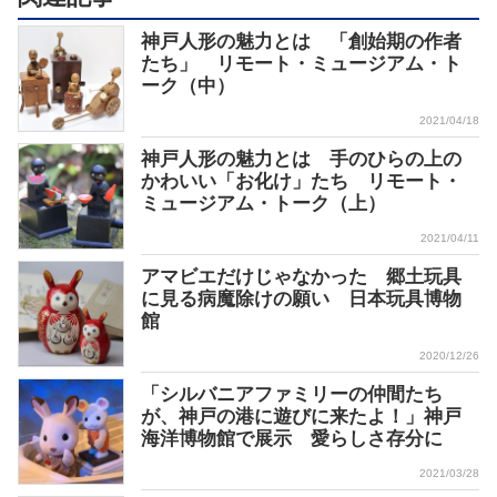
神戸人形の魅力とは 「創始期の作者
たち」 リモート・ミュージアム・ト
ーク（中）
2021/04/18
神戸人形の魅力とは 手のひらの上の
かわいい「お化け」たち リモート・
ミュージアム・トーク（上）
2021/04/11
アマビエだけじゃなかった 郷土玩具
に見る病魔除けの願い 日本玩具博物
館
2020/12/26
「シルバニアファミリーの仲間たち
が、神戸の港に遊びに来たよ！」神戸
海洋博物館で展示 愛らしさ存分に
2021/03/28