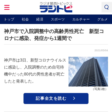
トップ
社会
経済
スポーツ
カルチャー
グルメ
神戸市で入院調整中の高齢男性死亡 新型コ
ロナに感染、発症から1週間で
2021/05/04
神戸市は3日、新型コロナウイルス
に感染し、入院調整のため自宅待
機中だった80代の男性患者が死亡
したと発表した。
（写真1枚）
記事全文を読む