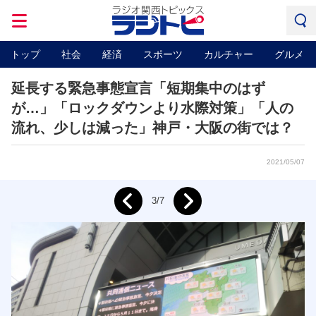
トップ
社会
経済
スポーツ
カルチャー
グルメ
延長する緊急事態宣言「短期集中のはず
が…」「ロックダウンより水際対策」「人の
流れ、少しは減った」神戸・大阪の街では？
2021/05/07
Next
3/7
Prev