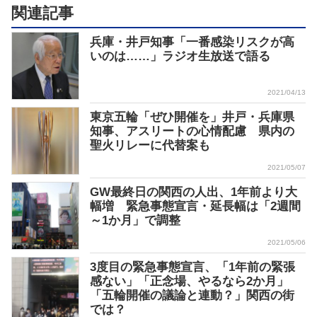
関連記事
兵庫・井戸知事「一番感染リスクが高
いのは……」ラジオ生放送で語る
2021/04/13
東京五輪「ぜひ開催を」井戸・兵庫県
知事、アスリートの心情配慮 県内の
聖火リレーに代替案も
2021/05/07
GW最終日の関西の人出、1年前より大
幅増 緊急事態宣言・延長幅は「2週間
～1か月」で調整
2021/05/06
3度目の緊急事態宣言、「1年前の緊張
感ない」「正念場、やるなら2か月」
「五輪開催の議論と連動？」関西の街
では？