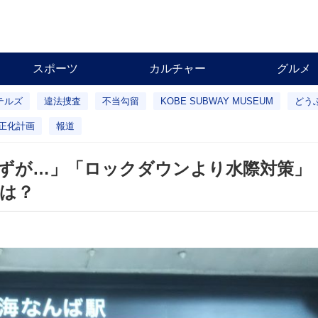
スポーツ
カルチャー
グルメ
テルズ
違法捜査
不当勾留
KOBE SUBWAY MUSEUM
どう
正化計画
報道
ずが…」「ロックダウンより水際対策」
は？