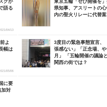
スクが
東京五輪「ぜひ開催を」
で語る
県知事、アスリートの心
内の聖火リレーに代替案
2021/04/13
年前よ
3度目の緊急事態宣言、
長幅は
張感ない」「正念場、や
月」 「五輪開催の議論
関西の街では？
2021/05/06
国に要
追加対