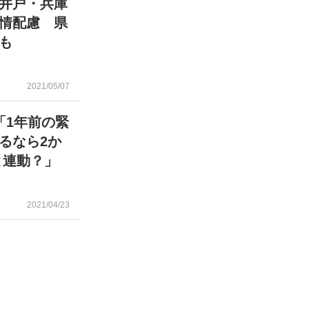
井戸・兵庫
情配慮 県
も
2021/05/07
「1年前の緊
るなら2か
と連動？」
2021/04/23