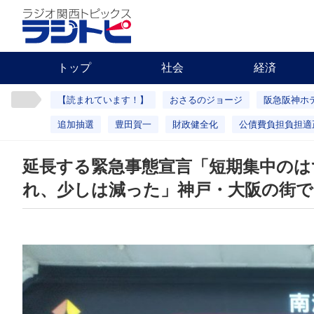
トップ
社会
経済
【読まれています！】
おさるのジョージ
阪急阪神ホ
追加抽選
豊田賀一
財政健全化
公債費負担負担適
延長する緊急事態宣言「短期集中のは
れ、少しは減った」神戸・大阪の街で