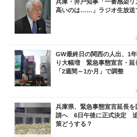
兵庫・井戸知事「一番感染リ
高いのは……」ラジオ生放送
GW最終日の関西の人出、1
り大幅増 緊急事態宣言・延
「2週間～1か月」で調整
兵庫県、緊急事態宣言延長を
請へ 6日午後に正式決定 
策どうする？