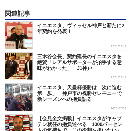
関連記事
イニエスタ、ヴィッセル神戸と新たに2
年契約を発表！
2021/05/11
三木谷会長、契約延長のイニエスタを
絶賛「レアルサポーターが拍手する意
味がわかった」 J1神戸
2021/05/11
イニエスタ、天皇杯優勝は「次に進む
第一歩」 神戸市の祝勝セレモニーで
新シーズンへの抱負語る
2020/02/04
【会見全文掲載】イニエスタがキャプ
テン就任の抱負述べる「1000パーセン
トの気持ちで、この役割を担いたい」