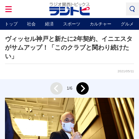
トップ
社会
経済
スポーツ
カルチャー
グルメ
ヴィッセル神戸と新たに2年契約、イニエスタ
がサムアップ！「このクラブと関わり続けた
い」
2021/05/11
Next
1/6
Prev