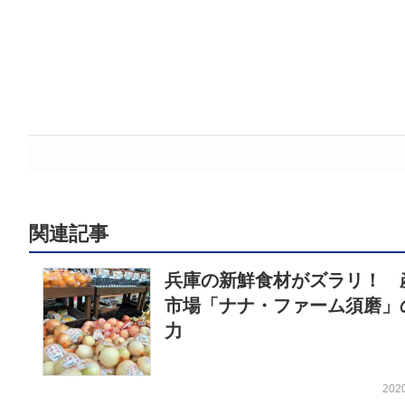
関連記事
兵庫の新鮮食材がズラリ！ 
市場「ナナ・ファーム須磨」
力
202