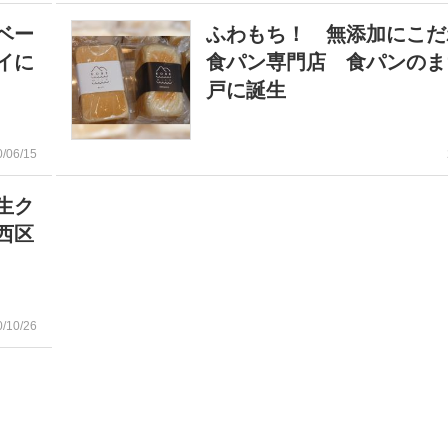
ベー
ふわもち！ 無添加にこだ
イに
食パン専門店 食パンのま
戸に誕生
0/06/15
生ク
西区
0/10/26