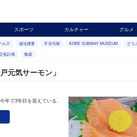
スポーツ
カルチャー
グルメ
テルズ
違法捜査
不当勾留
KOBE SUBWAY MUSEUM
どう
正化計画
報道
神戸元気サーモン」
今年で3年目を迎えている。