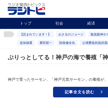
トップ
社会
経済
【読まれています！】
おさるのジョージ
阪急阪神ホ
追加抽選
豊田賀一
財政健全化
公債費負担負担適
ぷりっとしてる！神戸の海で養殖「
神戸で育ったサーモン、「神戸元気サーモン」の養殖が、
記事全文を読む