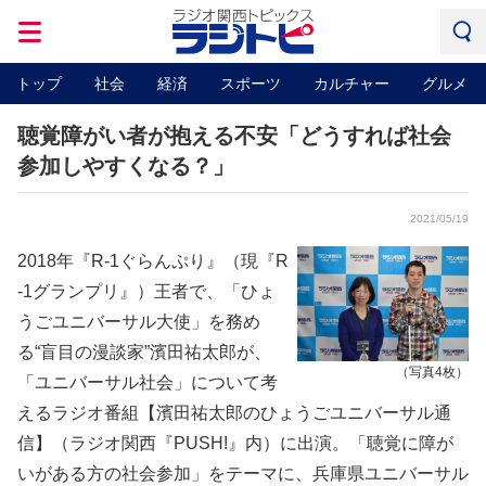
トップ
社会
経済
スポーツ
カルチャー
グルメ
聴覚障がい者が抱える不安「どうすれば社会
参加しやすくなる？」
2021/05/19
2018年『R-1ぐらんぷり』（現『R
-1グランプリ』）王者で、「ひょ
うごユニバーサル大使」を務め
る“盲目の漫談家”濱田祐太郎が、
（写真4枚）
「ユニバーサル社会」について考
えるラジオ番組【濱田祐太郎のひょうごユニバーサル通
信】（ラジオ関西『PUSH!』内）に出演。「聴覚に障が
いがある方の社会参加」をテーマに、兵庫県ユニバーサル