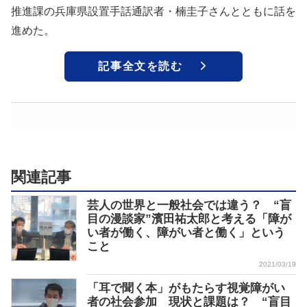
推進課の兵庫県設置手話通訳者・楠圭子さんとともに話を
進めた。
記事全文を読む
関連記事
芸人の世界と一般社会では違う？ “盲
目の漫談家”濱田祐太郎と考える「障が
い者が働く、障がい者と働く」という
こと
2021/03/19
「耳で聞く本」がもたらす視覚障がい
者の社会参加 現状と課題は？ “盲目