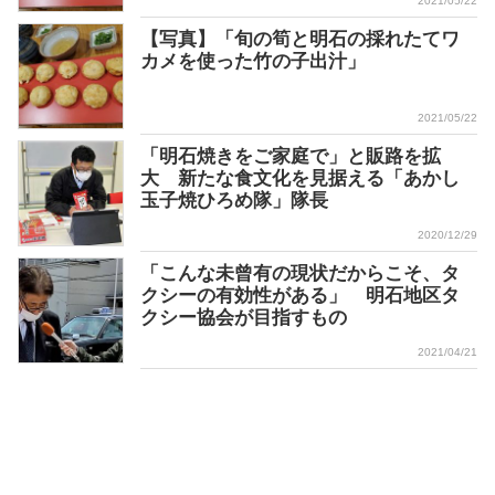
2021/05/22
【写真】「旬の筍と明石の採れたてワ
カメを使った竹の子出汁」
2021/05/22
「明石焼きをご家庭で」と販路を拡
大 新たな食文化を見据える「あかし
玉子焼ひろめ隊」隊長
2020/12/29
「こんな未曾有の現状だからこそ、タ
クシーの有効性がある」 明石地区タ
クシー協会が目指すもの
2021/04/21