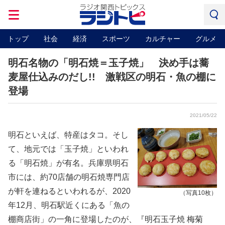
トップ
社会
経済
スポーツ
カルチャー
グルメ
明石名物の「明石焼＝玉子焼」 決め手は蕎
麦屋仕込みのだし!! 激戦区の明石・魚の棚に
登場
2021/05/22
明石といえば、特産はタコ。そし
て、地元では「玉子焼」といわれ
る「明石焼」が有名。兵庫県明石
市には、約70店舗の明石焼専門店
が軒を連ねるといわれるが、2020
（写真10枚）
年12月、明石駅近くにある「魚の
棚商店街」の一角に登場したのが、『明石玉子焼 梅菊