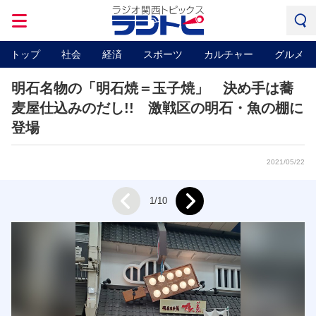
トップ
社会
経済
スポーツ
カルチャー
グルメ
明石名物の「明石焼＝玉子焼」 決め手は蕎
麦屋仕込みのだし!! 激戦区の明石・魚の棚に
登場
2021/05/22
Next
1/10
Prev