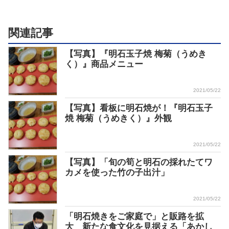
関連記事
【写真】『明石玉子焼 梅菊（うめき
く）』商品メニュー
2021/05/22
【写真】看板に明石焼が！『明石玉子
焼 梅菊（うめきく）』外観
2021/05/22
【写真】「旬の筍と明石の採れたてワ
カメを使った竹の子出汁」
2021/05/22
「明石焼きをご家庭で」と販路を拡
大 新たな食文化を見据える「あかし