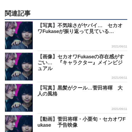
関連記事
【写真】不気味さがヤバイ… セカオ
ワFukaseが振り返って見ている…
2021/06/11
【画像】セカオワFukaseの存在感がす
ごい… 『キャラクター』メインビジ
ュアル
2021/06/11
【写真】黒髪がクール…菅田将暉 大
人の風格
2021/06/11
【動画】菅田将暉・小栗旬・セカオワF
ukase 予告映像