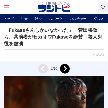
トップ
社会
経済
スポーツ
カルチャー
グルメ
「Fukaseさんしかいなかった」 菅田将暉
ら、共演者がセカオワFukaseを絶賛 殺人鬼
役を熱演
2021/06/11
Next
1/10
Prev