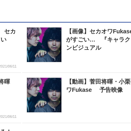
 セカ
【画像】セカオワFuka
てい
がすごい… 『キャラク
ンビジュアル
2021/06/11
田将暉
【動画】菅田将暉・小栗
ワFukase 予告映像
2021/06/11