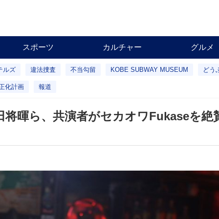
スポーツ
カルチャー
グルメ
テルズ
違法捜査
不当勾留
KOBE SUBWAY MUSEUM
どう
正化計画
報道
田将暉ら、共演者がセカオワFukaseを絶