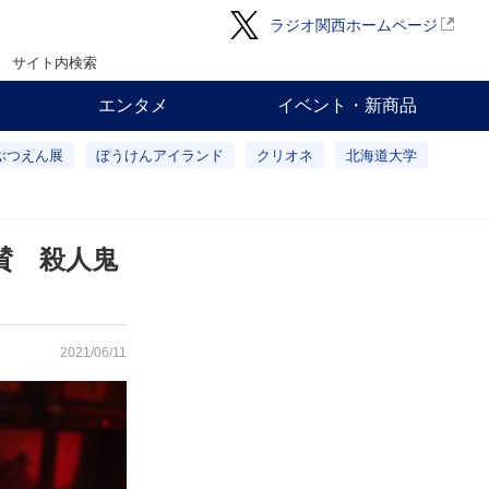
ラジオ関西ホームページ
サイト内検索
エンタメ
イベント・新商品
ぶつえん展
ぼうけんアイランド
クリオネ
北海道大学
賛 殺人鬼
2021/06/11