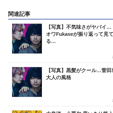
関連記事
【写真】不気味さがヤバイ…
オワFukaseが振り返って見
る…
【写真】黒髪がクール…菅
大人の風格