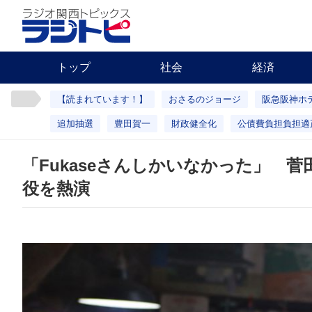
トップ
社会
経済
【読まれています！】
おさるのジョージ
阪急阪神ホ
追加抽選
豊田賀一
財政健全化
公債費負担負担適
「Fukaseさんしかいなかった」 菅
役を熱演