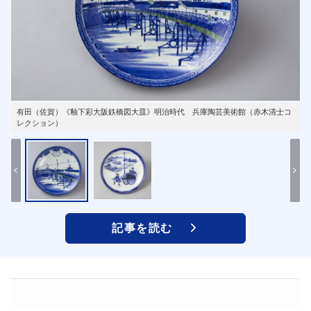
有田（佐賀）《釉下彩大阪鉄橋図大皿》明治時代 兵庫陶芸美術館（赤木清士コ
レクション）
記事を読む