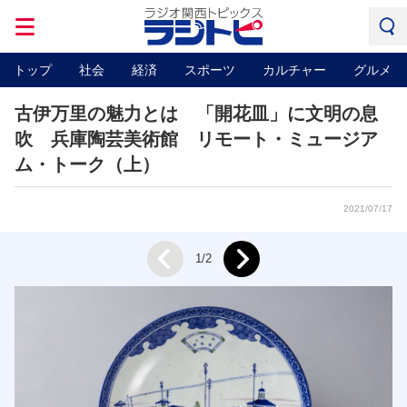
トップ
社会
経済
スポーツ
カルチャー
グルメ
古伊万里の魅力とは 「開花皿」に文明の息
吹 兵庫陶芸美術館 リモート・ミュージア
ム・トーク（上）
2021/07/17
Next
1/2
Prev