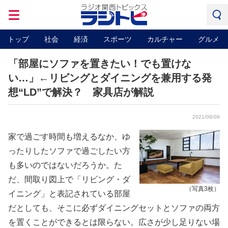
トップ
社会
経済
スポーツ
カルチャー
グルメ
「部屋にソファを置きたい！でも置けな
い…」←リビングとダイニングを兼用する発
想“LD”で解決？ 家具店が解説
2021/08/09
家で過ごす時間も増えるなか、ゆ
ったりしたソファで過ごしたい方
も多いのではないだろうか。た
だ、間取り図上で「リビング・ダ
（写真3枚）
イニング」と表記されている部屋
だとしても、そこに必ずダイニングセットとソファの両方
を置くことができるとは限らない。広さが少し足りない場