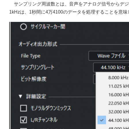
サンプリング周波数とは、音声をアナログ信号からデジタ
1kHzは、1秒間に4万4100のデータを処理することを意