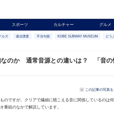
スポーツ
カルチャー
グルメ
テルズ
違法捜査
不当勾留
KOBE SUBWAY MUSEUM
どう
細なのか 通常音源との違いは？ 「音の
この記事の写真を
ものですが、クリアで繊細に聴こえる音に関係しているのは何
オ番組のなかで解説しています。