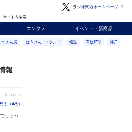
ラジオ関西ホームページ
サイト内検索
エンタメ
イベント・新商品
ぶつえん展
ぼうけんアイランド
報道
高校野球
神戸
情報
2021/08/15
見る（4枚）
でしょう