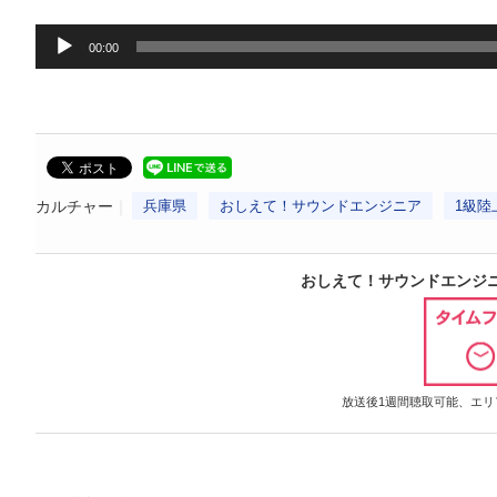
音
00:00
声
プ
レ
ー
ヤ
カルチャー
兵庫県
おしえて！サウンドエンジニア
1級陸
ー
おしえて！サウンドエンジニア | ラ
放送後1週間聴取可能、エリア