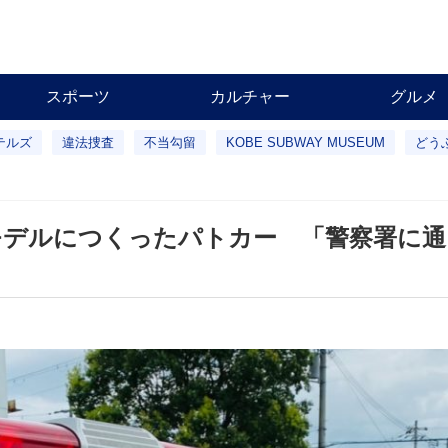
スポーツ
カルチャー
グルメ
テルズ
違法捜査
不当勾留
KOBE SUBWAY MUSEUM
どう
モデルにつくったパトカー 「警察署に通