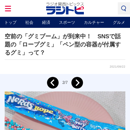
トップ
社会
経済
スポーツ
カルチャー
グルメ
空前の「グミブーム」が到来中！ SNSで話
題の「ロープグミ」「ペン型の容器が付属す
るグミ」って？
2021/09/22
Next
2/7
Prev