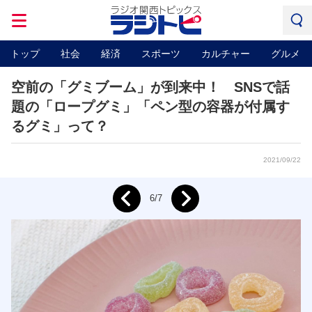
トップ
社会
経済
スポーツ
カルチャー
グルメ
空前の「グミブーム」が到来中！ SNSで話
題の「ロープグミ」「ペン型の容器が付属す
るグミ」って？
2021/09/22
Next
6/7
Prev