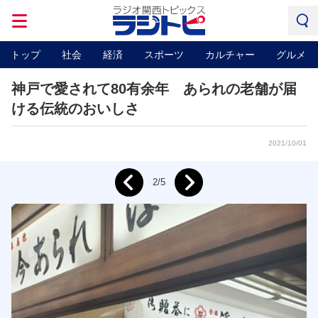
トップ
社会
経済
スポーツ
カルチャー
グルメ
神戸で愛されて80有余年 あられの老舗が届
ける伝統のおいしさ
2021/10/01
Next
2/5
Prev