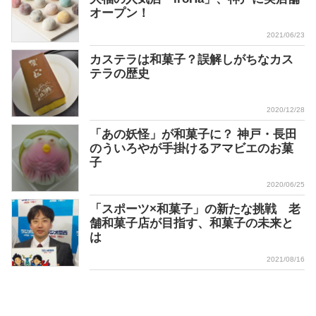
オープン！
2021/06/23
カステラは和菓子？誤解しがちなカス
テラの歴史
2020/12/28
「あの妖怪」が和菓子に？ 神戸・長田
のういろやが手掛けるアマビエのお菓
子
2020/06/25
「スポーツ×和菓子」の新たな挑戦 老
舗和菓子店が目指す、和菓子の未来と
は
2021/08/16