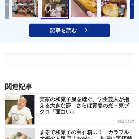
記事を読む
関連記事
実家の和菓子屋を継ぐ、学生芸人が抱
える大きな夢 さらば青春の光・東ブ
クロ「面白い」
2021/06/07
まるで和菓子の宝石箱…！ カラフル
大福の人気店「iroHa」、神戸に実店舗