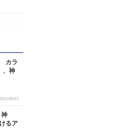
 カラ
」、神
2021/06/23
 神
けるア