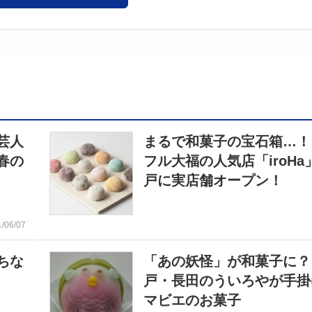
芸人
まるで和菓子の宝石箱…！
春の
フル大福の人気店「iroHa
戸に実店舗オープン！
1/06/07
ちな
「あの妖怪」が和菓子に？
戸・長田のういろやが手掛
マビエのお菓子