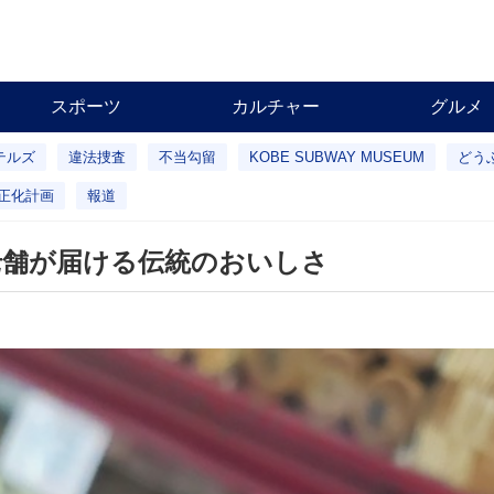
スポーツ
カルチャー
グルメ
テルズ
違法捜査
不当勾留
KOBE SUBWAY MUSEUM
どう
正化計画
報道
老舗が届ける伝統のおいしさ