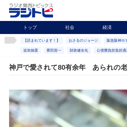
トップ
社会
経済
【読まれています！】
おさるのジョージ
阪急阪神ホ
追加抽選
豊田賀一
財政健全化
公債費負担負担適
神戸で愛されて80有余年 あられの