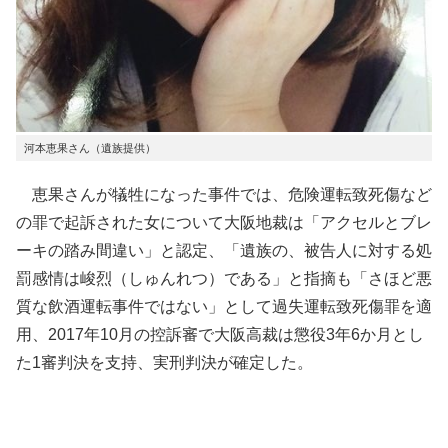
河本恵果さん（遺族提供）
恵果さんが犠牲になった事件では、危険運転致死傷など
の罪で起訴された女について大阪地裁は「アクセルとブレ
ーキの踏み間違い」と認定、「遺族の、被告人に対する処
罰感情は峻烈（しゅんれつ）である」と指摘も「さほど悪
質な飲酒運転事件ではない」として過失運転致死傷罪を適
用、2017年10月の控訴審で大阪高裁は懲役3年6か月とし
た1審判決を支持、実刑判決が確定した。