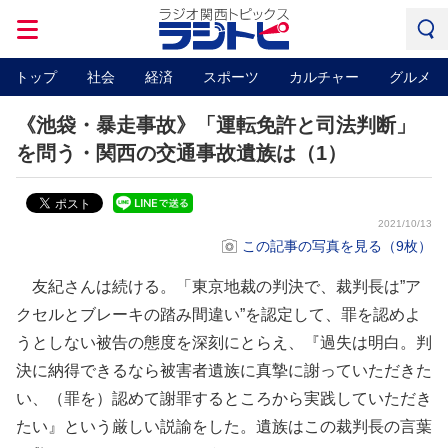
トップ
社会
経済
スポーツ
カルチャー
グルメ
《池袋・暴走事故》「運転免許と司法判断」
を問う・関西の交通事故遺族は（1）
2021/10/13
この記事の写真を見る（9枚）
友紀さんは続ける。「東京地裁の判決で、裁判長は”ア
クセルとブレーキの踏み間違い”を認定して、罪を認めよ
うとしない被告の態度を深刻にとらえ、『過失は明白。判
決に納得できるなら被害者遺族に真摯に謝っていただきた
い、（罪を）認めて謝罪するところから実践していただき
たい』という厳しい説諭をした。遺族はこの裁判長の言葉