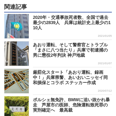
関連記事
2020年・交通事故死者数、全国で過去
最少の2839人 兵庫は統計史上最少の1
10人
2021/01/05
あおり運転、そして警察官とトラブル
「まさに八つ当たり」兵庫で初逮捕の
男に懲役2年判決 神戸地裁
2021/01/07
厳罰化スタート「あおり運転、録画
中！」兵庫県警、あいおいニッセイ同
和損保とコラボ ステッカー作成
2020/07/12
ポルシェ無免許、BMWに追い抜かれ暴
走 芦屋市の医師、危険運転致死罪の
実刑確定へ 最高裁