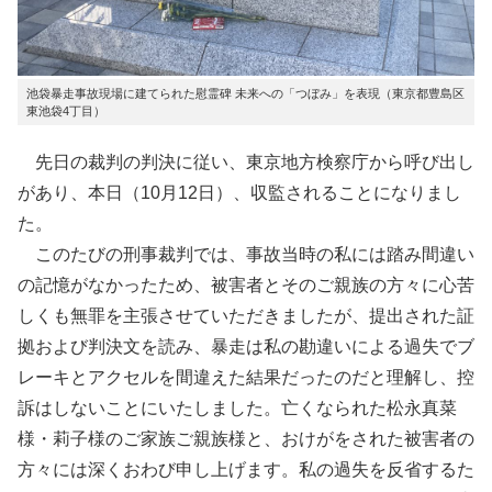
池袋暴走事故現場に建てられた慰霊碑 未来への「つぼみ」を表現（東京都豊島区
東池袋4丁目）
先日の裁判の判決に従い、東京地方検察庁から呼び出し
があり、本日（10月12日）、収監されることになりまし
た。
このたびの刑事裁判では、事故当時の私には踏み間違い
の記憶がなかったため、被害者とそのご親族の方々に心苦
しくも無罪を主張させていただきましたが、提出された証
拠および判決文を読み、暴走は私の勘違いによる過失でブ
レーキとアクセルを間違えた結果だったのだと理解し、控
訴はしないことにいたしました。亡くなられた松永真菜
様・莉子様のご家族ご親族様と、おけがをされた被害者の
方々には深くおわび申し上げます。私の過失を反省するた