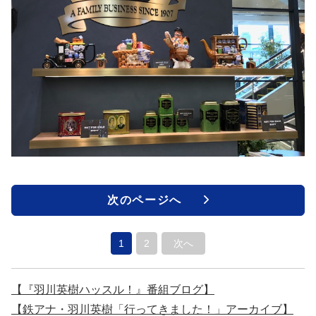
次のページへ
1
2
次へ
【『羽川英樹ハッスル！』番組ブログ】
【鉄アナ・羽川英樹「行ってきました！」アーカイブ】