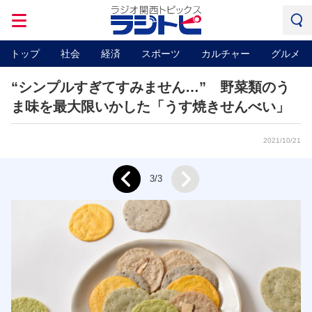
トップ
社会
経済
スポーツ
カルチャー
グルメ
“シンプルすぎてすみません…” 野菜類のう
ま味を最大限いかした「うす焼きせんべい」
2021/10/21
Next
3/3
Prev