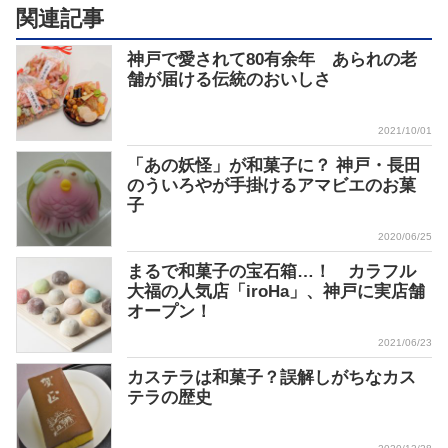
関連記事
神戸で愛されて80有余年 あられの老
舗が届ける伝統のおいしさ
2021/10/01
「あの妖怪」が和菓子に？ 神戸・長田
のういろやが手掛けるアマビエのお菓
子
2020/06/25
まるで和菓子の宝石箱…！ カラフル
大福の人気店「iroHa」、神戸に実店舗
オープン！
2021/06/23
カステラは和菓子？誤解しがちなカス
テラの歴史