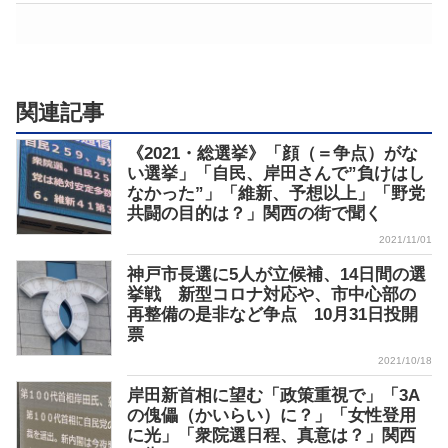
関連記事
《2021・総選挙》「顔（＝争点）がな
い選挙」「自民、岸田さんで”負けはし
なかった”」「維新、予想以上」「野党
共闘の目的は？」関西の街で聞く
2021/11/01
神戸市長選に5人が立候補、14日間の選
挙戦 新型コロナ対応や、市中心部の
再整備の是非など争点 10月31日投開
票
2021/10/18
岸田新首相に望む「政策重視で」「3A
の傀儡（かいらい）に？」「女性登用
に光」「衆院選日程、真意は？」関西