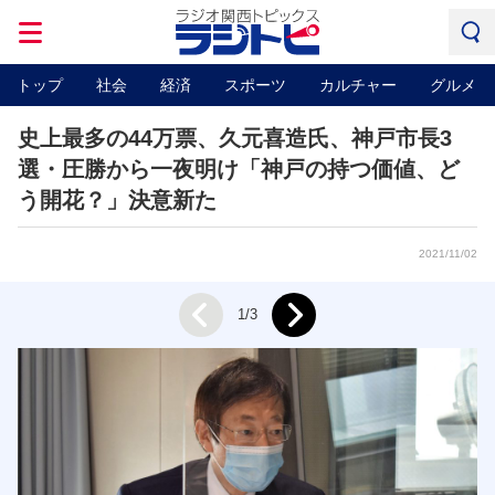
トップ
社会
経済
スポーツ
カルチャー
グルメ
史上最多の44万票、久元喜造氏、神戸市長3
選・圧勝から一夜明け「神戸の持つ価値、ど
う開花？」決意新た
2021/11/02
Next
1/3
Prev