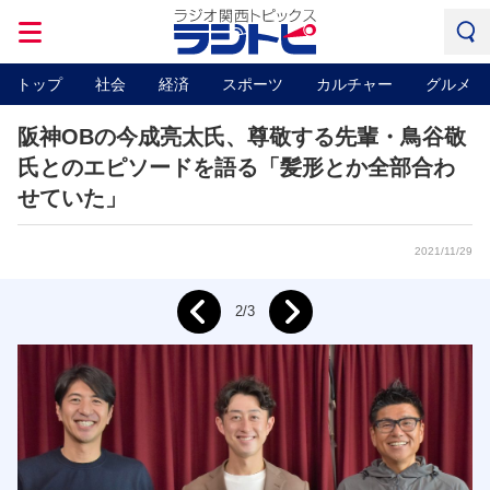
トップ
社会
経済
スポーツ
カルチャー
グルメ
阪神OBの今成亮太氏、尊敬する先輩・鳥谷敬
氏とのエピソードを語る「髪形とか全部合わ
せていた」
2021/11/29
Next
2/3
Prev