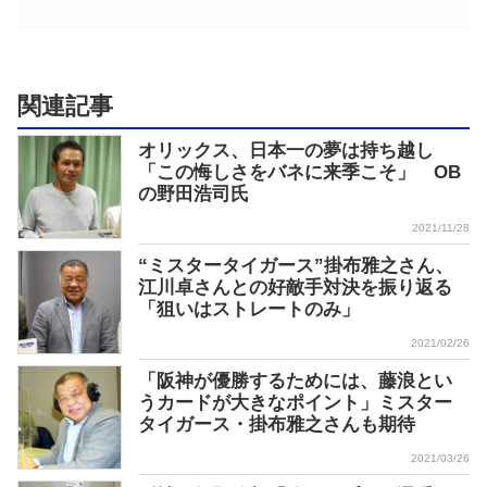
関連記事
オリックス、日本一の夢は持ち越し
「この悔しさをバネに来季こそ」 OB
の野田浩司氏
2021/11/28
“ミスタータイガース”掛布雅之さん、
江川卓さんとの好敵手対決を振り返る
「狙いはストレートのみ」
2021/02/26
「阪神が優勝するためには、藤浪とい
うカードが大きなポイント」ミスター
タイガース・掛布雅之さんも期待
2021/03/26