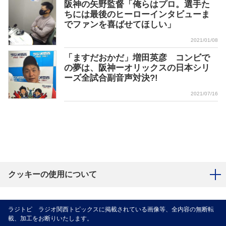
阪神の矢野監督「俺らはプロ。選手た
ちには最後のヒーローインタビューま
でファンを喜ばせてほしい」
2021/01/08
「ますだおかだ」増田英彦 コンビで
の夢は、阪神ーオリックスの日本シリ
ーズ全試合副音声対決?!
2021/07/16
クッキーの使用について
ラジトピ ラジオ関西トピックスに掲載されている画像等、全内容の無断転
載、加工をお断りいたします。