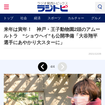
トップ
社会
経済
スポーツ
カルチャー
グルメ
来年は寅年！ 神戸・王子動物園2頭のアムー
ルトラ “ショウヘイ”も公開準備「大谷翔平
選手にあやかり大スターに」
2021/12/26
Next
4/4
Prev