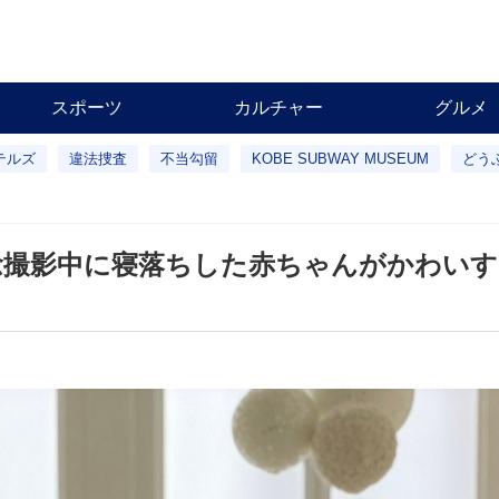
スポーツ
カルチャー
グルメ
テルズ
違法捜査
不当勾留
KOBE SUBWAY MUSEUM
どう
念撮影中に寝落ちした赤ちゃんがかわい