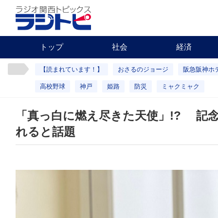
トップ
社会
経済
【読まれています！】
おさるのジョージ
阪急阪神ホ
高校野球
神戸
姫路
防災
ミャクミャク
「真っ白に燃え尽きた天使」!? 記
れると話題