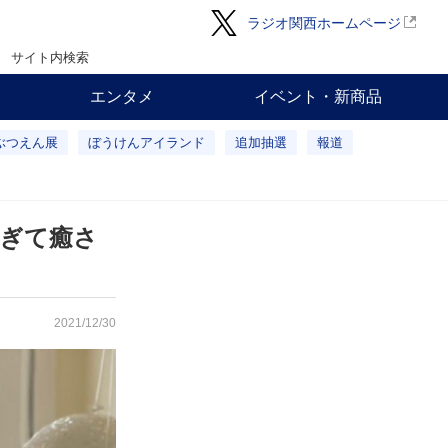
ラジオ関西ホームページ
サイト内検索
エンタメ
イベント・新商品
ぶつえん展
ぼうけんアイランド
追加抽選
報道
すぎて癒さ
2021/12/30