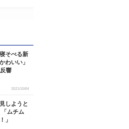
寝そべる新
かわいい」
大反響
2021/10/04
見しようと
 「ムチム
！」