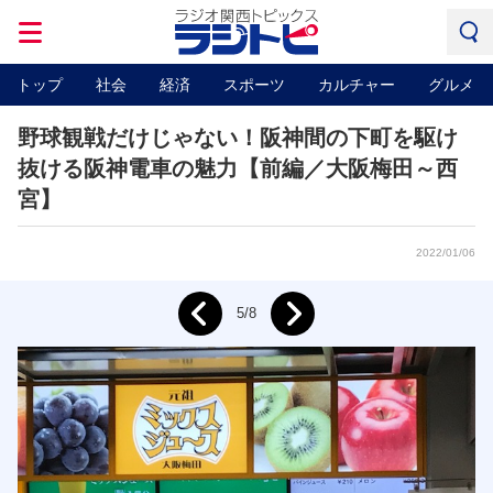
トップ
社会
経済
スポーツ
カルチャー
グルメ
野球観戦だけじゃない！阪神間の下町を駆け
抜ける阪神電車の魅力【前編／大阪梅田～西
宮】
2022/01/06
Next
5/8
Prev