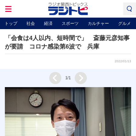
トップ
社会
経済
スポーツ
カルチャー
グルメ
「会食は4人以内、短時間で」 斎藤元彦知事
が要請 コロナ感染第6波で 兵庫
2022/01/13
Next
1/1
Prev