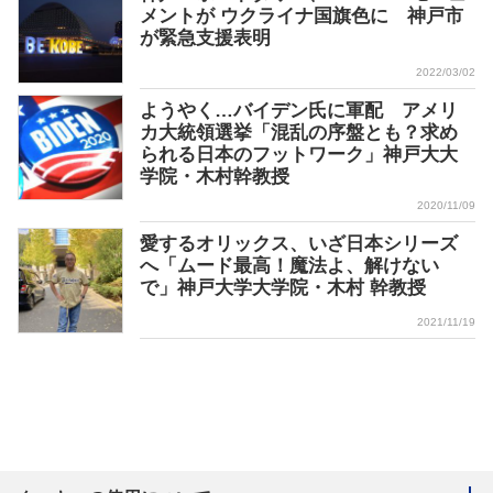
メントが ウクライナ国旗色に 神戸市
が緊急支援表明
2022/03/02
ようやく…バイデン氏に軍配 アメリ
カ大統領選挙「混乱の序盤とも？求め
られる日本のフットワーク」神戸大大
学院・木村幹教授
2020/11/09
愛するオリックス、いざ日本シリーズ
へ「ムード最高！魔法よ、解けない
で」神戸大学大学院・木村 幹教授
2021/11/19