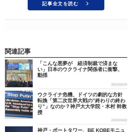
記事全文を読む
関連記事
「こんな悪夢が 経済制裁で済まな
い」日本のウクライナ関係者に衝撃、
動揺
2022/02/25
ウクライナ危機、ドイツの劇的な方針
転換「第二次世界大戦の”終わりの終わ
り”」なのか？神戸大大学院・木村 幹教
授
2022/03/02
神戸・ポートタワー、BE KOBEモニュ