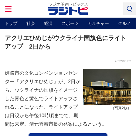
トップ
社会
経済
スポーツ
カルチャー
グルメ
アクリエひめじがウクライナ国旗色にライト
アップ 2日から
2022/03/02
姫路市の文化コンベンションセン
ター「アクリエひめじ」が、2日か
ら、ウクライナの国旗をイメージ
した青色と黄色でライトアップさ
れることになった。ライトアップ
（写真2枚）
は日没から午後10時頃までで、期
間は未定。清元秀泰市長の発案によるという。