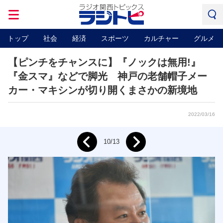
トップ
社会
経済
スポーツ
カルチャー
グルメ
【ピンチをチャンスに】『ノックは無用!』
『金スマ』などで脚光 神戸の老舗帽子メー
カー・マキシンが切り開くまさかの新境地
2022/03/16
Next
10/13
Prev