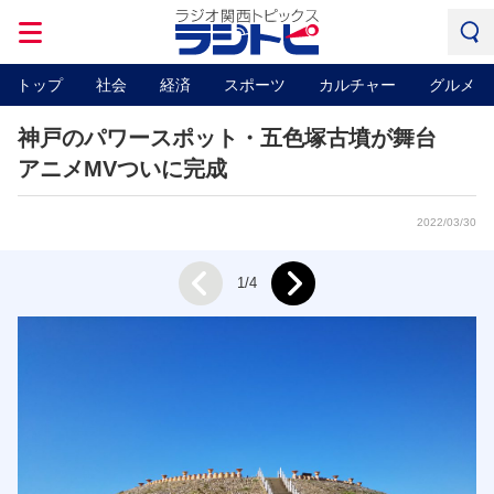
トップ
社会
経済
スポーツ
カルチャー
グルメ
神戸のパワースポット・五色塚古墳が舞台
アニメMVついに完成
2022/03/30
Next
1/4
Prev