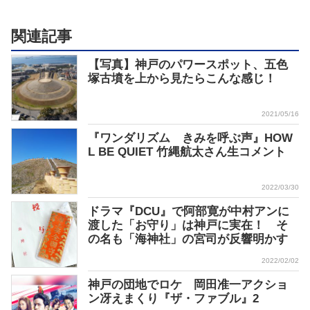
関連記事
【写真】神戸のパワースポット、五色
塚古墳を上から見たらこんな感じ！
2021/05/16
『ワンダリズム きみを呼ぶ声』HOW
L BE QUIET 竹縄航太さん生コメント
2022/03/30
ドラマ『DCU』で阿部寛が中村アンに
渡した「お守り」は神戸に実在！ そ
の名も「海神社」の宮司が反響明かす
2022/02/02
神戸の団地でロケ 岡田准一アクショ
ン冴えまくり『ザ・ファブル』2