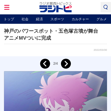
トップ
社会
経済
スポーツ
カルチャー
グルメ
神戸のパワースポット・五色塚古墳が舞台
アニメMVついに完成
2022/03/30
Next
2/4
Prev