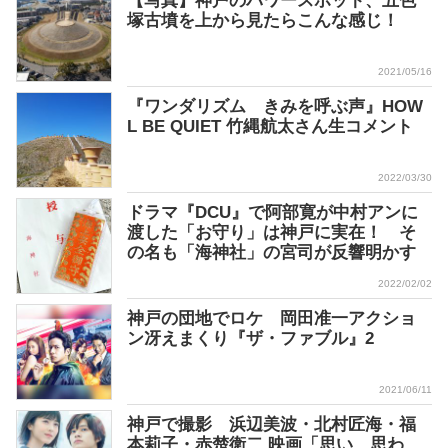
【写真】神戸のパワースポット、五色
塚古墳を上から見たらこんな感じ！
2021/05/16
『ワンダリズム きみを呼ぶ声』HOW
L BE QUIET 竹縄航太さん生コメント
2022/03/30
ドラマ『DCU』で阿部寛が中村アンに
渡した「お守り」は神戸に実在！ そ
の名も「海神社」の宮司が反響明かす
2022/02/02
神戸の団地でロケ 岡田准一アクショ
ン冴えまくり『ザ・ファブル』2
2021/06/11
神戸で撮影 浜辺美波・北村匠海・福
本莉子・赤楚衛二 映画「思い、思わ