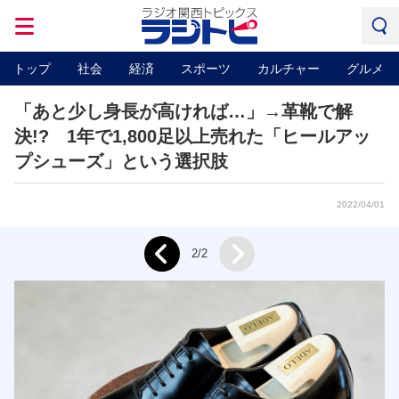
トップ
社会
経済
スポーツ
カルチャー
グルメ
「あと少し身長が高ければ…」→革靴で解
決!? 1年で1,800足以上売れた「ヒールアッ
プシューズ」という選択肢
2022/04/01
Next
2/2
Prev